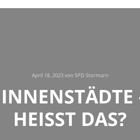
April 18, 2023
von
SPD Stormarn
 INNENSTÄDTE 
HEISST DAS?