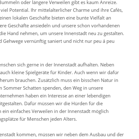
 Bummeln oder längere Verweilen gibt es kaum Anreize.
iel Potential. Ihr mittelalterlicher Charme und ihre Cafés,
einen lokalen Geschäfte bieten eine bunte Vielfalt an
itere Geschäfte ansiedeln und unsere schon vorhandenen
 die Hand nehmen, um unsere Innenstadt neu zu gestalten.
nd Gehwege vernünftig saniert und nicht nur peu á peu
nschen sich gerne in der Innenstadt aufhalten. Neben
uch kleine Spielgeräte für Kinder. Auch wenn wir dafür
herum brauchen. Zusätzlich muss ein bisschen Natur in
m Sommer Schatten spenden, den Weg in unsere
nternehmen haben ein Interesse an einer lebendigen
tgestalten. Dafür müssen wir die Hürden für die
in einfaches Verweilen in der Innenstadt möglich
splätze für Menschen jeden Alters.
nnenstadt kommen, müssen wir neben dem Ausbau und der