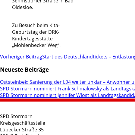
Sehmsdorfer Straße in Bad
Oldesloe.
Zu Besuch beim Kita-
Geburtstag der DRK-
Kindertagesstätte
„Möhlenbecker Weg“.
Vorheriger Beitrag
Start des Deutschlandtickets – Entlastu
Neueste Beiträge
Oststeinbek: Sanierung der L94 weiter unklar – Anwohner
SPD Stormarn nominiert Frank Schmalowsky als Landtagsk
SPD Stormarn nominiert Jennifer Wlost als Landtagskandid
SPD Stormarn
Kreisgeschäftsstelle
Lübecker Straße 35