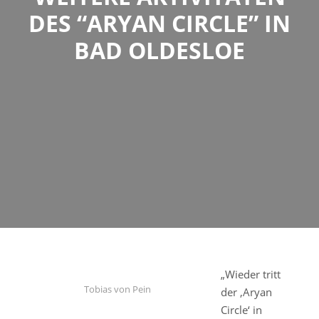
ES “ARYAN CIRCLE” IN B
AD OLDESLOE
„Wieder tritt
Tobias von Pein
der ‚Aryan
Circle‘ in