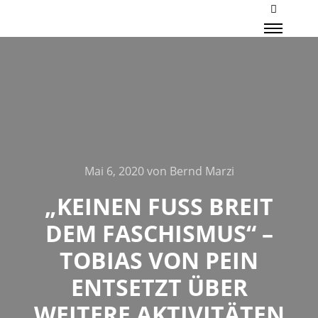
Mehr Inf
Haupt
Mai 6, 2020
von
Bernd Marzi
„KEINEN FUSS BREIT D
EM FASCHISMUS“ – T
OBIAS VON PEIN E
NTSETZT ÜBER W
EITERE AKTIVITÄTEN D