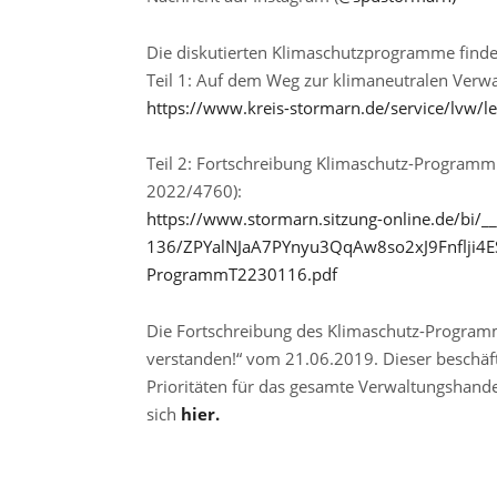
Die diskutierten Klimaschutzprogramme finden
Teil 1: Auf dem Weg zur klimaneutralen Verw
https://www.kreis-stormarn.de/service/lvw/l
Teil 2: Fortschreibung Klimaschutz-Programm 
2022/4760):
https://www.stormarn.sitzung-online.de/bi/
136/ZPYalNJaA7PYnyu3QqAw8so2xJ9Fnflji4E
ProgrammT2230116.pdf
Die Fortschreibung des Klimaschutz-Programms
verstanden!“ vom 21.06.2019. Dieser beschäf
Prioritäten für das gesamte Verwaltungshande
sich
hier.