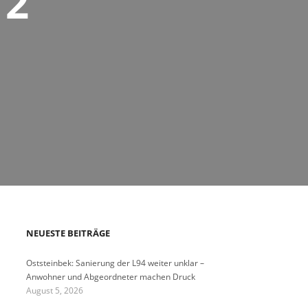
 2
NEUESTE BEITRÄGE
Oststeinbek: Sanierung der L94 weiter unklar –
Anwohner und Abgeordneter machen Druck
August 5, 2026