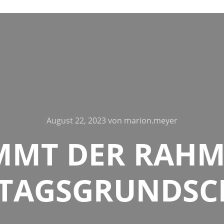
August 22, 2023
von
marion.meyer
MT DER RAHME
TAGSGRUNDSC