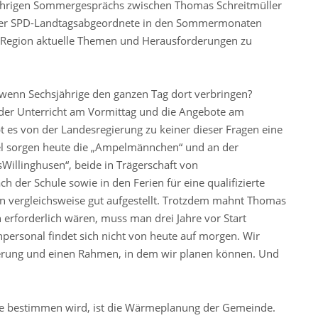
ährigen Sommergesprächs zwischen Thomas Schreitmüller
t der SPD-Landtagsabgeordnete in den Sommermonaten
 Region aktuelle Themen und Herausforderungen zu
wenn Sechsjährige den ganzen Tag dort verbringen?
der Unterricht am Vormittag und die Angebote am
t es von der Landesregierung zu keiner dieser Fragen eine
tel sorgen heute die „Ampelmännchen“ und an der
illinghusen“, beide in Trägerschaft von
h der Schule sowie in den Ferien für eine qualifizierte
hon vergleichsweise gut aufgestellt. Trotzdem mahnt Thomas
erforderlich wären, muss man drei Jahre vor Start
personal findet sich nicht von heute auf morgen. Wir
erung und einen Rahmen, in dem wir planen können. Und
e bestimmen wird, ist die Wärmeplanung der Gemeinde.