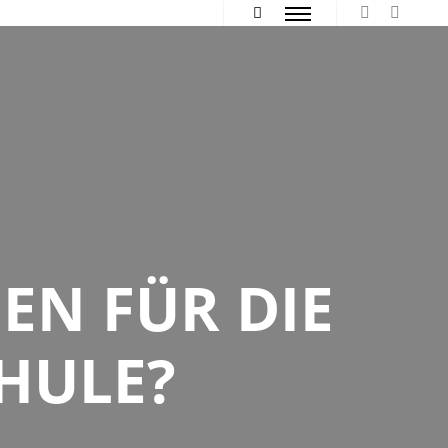
Hauptmenü
Mehr Info
N FÜR DIE
HULE?