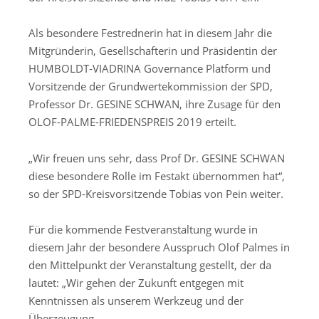
Als
besondere
Fest
redner
in
hat
in die
sem Jahr
die
Mitgründerin, Gesellschafterin und Präsidentin der
HUMBOLDT-VIADRINA
Governance
Platform
und
Vorsitzende der Grundwertekommission der SPD
,
Professor
Dr.
GESINE SCHWAN
,
ihre
Zusage für den
OLOF-PALME-FRIEDENSPREIS 201
9
erteilt.
„Wir freuen uns sehr, dass
Prof Dr.
GESINE SCHWAN
diese
besondere Rolle
im Festakt übernommen hat“,
so de
r
SPD-Kreisvorsitzende
Tobias von Pein
weiter
.
Für die kommende Festveranstaltung wurde in
diesem Jahr der besondere
Ausspruch
Olof Palmes
in
den Mittelpunkt der Veranstaltung gestellt, der da
lautet:
„
Wir gehen der Zukunft entgegen mit
Kenntnissen als unserem Werkzeug und der
Überzeugung