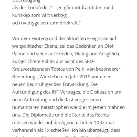
als der Triebfeder.“
–
„Vi g
år
mot
framtiden
med
kunskap
som
vårt
verktyg
och
övertygelsen
som
drivkraft
.“
Vor dem Hintergrund der aktuellen Ereignisse auf
weltpolitischer Ebene, sei das Gedenken an Olof
Palme und seine auf Frieden, Dialog und Ausgleich
ausgerichtete Politik aus Sicht des SPD-
Kreisvorsitzenden Tobias von Pein, von besonderer
Bedeutung.
„Wir stehen im Jahr 2019 vor einer
neuen beunruhigenden Entwicklung. Die
Aufkündigung des INF-Vertrages, die Diskussion um
neue Aufrüstung und die fast vergessenen
humanitären Katastrophen wie die im Jemen mahnen
uns. Die Diplomatie und die Stärke des Rechts
müssen wieder auf die Agenda. Lieber 100x
mal
verhandeln als 1x schießen. Ich bin überzeugt, dass