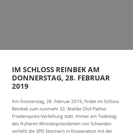
IM SCHLOSS REINBEK AM
DONNERSTAG
, 28. FEBRUAR
201
9
Am
Donnerstag
, 28. Februar 201
9
,
findet im Schloss
Reinbek
zum nunmehr 3
2
. Mal
die
Olof-Palme-
Friedenspreis-Verleihung statt. Immer am Todestag
des früheren Ministerpräsidenten von Schweden
verleiht die SPD Stormarn in Kooperation mit der