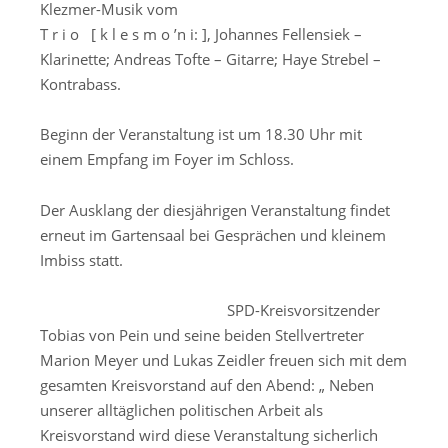
Klezmer-
Musik
vom
T r i o
[ k
l e s m o ’n i: ]
,
Johannes
Fellensiek
–
Klarinette
;
Andreas
Tofte
– Gitarre
;
Haye
Strebel –
Kontrabass
.
Beginn der Veranstaltung ist um 18.30 Uhr mit
einem Empfang im Foyer im Schloss.
Der Ausklang der diesjährigen Veranstaltung findet
erneut im
Gartensaal bei Gesprächen und kleinem
Imbiss statt.
SPD-
Kreisvorsitzende
r
Tobias von Pein
und
seine
beiden Stellvertreter
Marion Meyer und Lukas Zeidler
freu
en
sich
mit dem
gesamten Kreisvorstand
auf den Abend: „ Neben
unserer
alltäglichen politischen Arbeit als
Kreisvorst
and
wird die
se
Veranstaltung
sicherlich