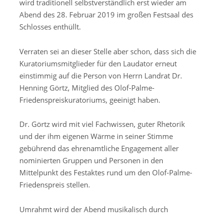
wird traditionell
selbstverständlich
erst wied
er am
Abend des 28. Februar 201
9
im großen Festsaal des
Schlosses enthüllt.
Verraten sei an dieser Stelle aber schon, dass s
ich die
Kuratoriumsmitglieder
für den
Laudato
r
erneut
ei
nstimmig auf die Person
von Herrn
Landrat
Dr.
Henning Görtz
,
Mitglied des
Olof-Palme-
Friedenspreisk
uratoriums
,
geeinigt
haben.
Dr. Görtz
wird
mit viel Fachwissen, guter Rhetori
k
und
der ihm eigenen Wärme in seiner Stimme
gebührend das ehrenamtliche Engagement aller
nominierten Gruppen und Personen
in den
Mittelpunkt des Festaktes rund um den Olof-Palme-
Friedenspreis stellen
.
Umrahmt
wir
d der Abend
musikalisch
durch