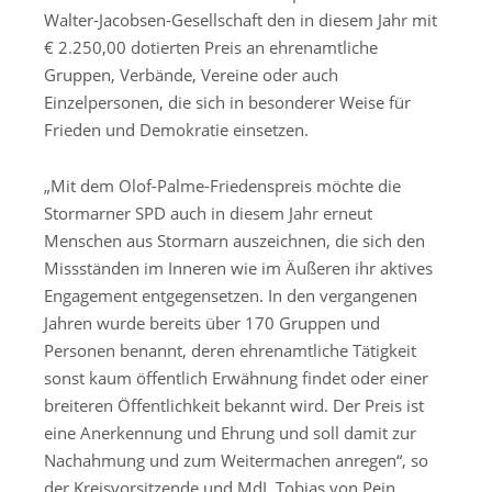
Walter-Jacobsen-Gesellschaft den
in diesem Jahr
mit
€
2.
25
0,00 dotierten
Preis an ehrenamtliche
Gruppen, Verbände, Vereine oder
auch
Einzelpersonen, die sich in besonderer Weise für
Frieden und Demokratie einsetzen.
„
Mit dem Olof-Palme-Friedenspreis möchte die
Stormarner SPD
auch in diesem Jahr
erneut
Menschen aus Stormarn auszeichnen, die
sich
den
Missständen im Inneren wie im Äußeren ihr aktives
Engagement entgegensetzen. In den vergangenen
Jahren wurde bereits über 1
7
0
Gruppen und
Personen benannt, deren ehrenamtliche Tätigkeit
sonst kaum öffentlich Erwähnung findet oder einer
breiteren Öffentlichkeit bekannt wird. Der Preis ist
eine Anerkennung und Ehrung und soll damit zur
Nachahmung und zum Weitermachen anregen“
, so
d
e
r
Kreisvorsitzende
und MdL Tobias von Pein
.