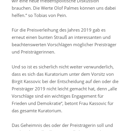
wir eine neue friedenspolitische Diskussion
brauchen. Die Werte Olof Palmes können uns dabei
helfen.“
so Tobias von Pein.
F
ür die
Preisverleihung des Jahres 201
9
gab es
erneut einen bunten Strauß an
interessante
n
und
beachtenswerte
n
Vorschläge
n möglicher Preisträger
und Preisträgerinnen
.
Und so ist es sicherlich nicht weiter verwunderlich,
dass es sich das Kuratorium unter dem
Vorsitz von
Birgit Kassovic
bei der Entscheidung auf den oder die
Preisträger 201
9
nicht leicht
gemacht
hat
,
denn
„alle
Vorschläge sind ein wichtiges Engagement für
Frieden und Demokratie“
, betont Frau Kassovic für
das gesamte Kuratorium.
D
as
Geheimnis
des oder der Preisträgerin
soll und