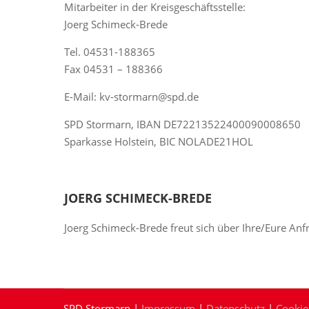
Mitarbeiter in der Kreisgeschäftsstelle:
Joerg Schimeck-Brede
Tel. 04531-188365
Fax 04531 – 188366
E-Mail: kv-stormarn@spd.de
SPD Stormarn, IBAN DE72213522400090008650
Sparkasse Holstein, BIC NOLADE21HOL
JOERG SCHIMECK-BREDE
Joerg Schimeck-Brede freut sich über Ihre/Eure Anf
SPD Stormarn |
Impressum
|
Datenschutz
|
Cookie