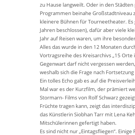
zu Hause langweilt. Oder in den Städten p
Programmen beinahe Großstadtniveau zei
kleinere Bühnen für Tourneetheater. Es
Jahren beschlossen), dafür aber viele kl
Jahr auf Reisen waren, um ihre besonder
Alles das wurde in den 12 Monaten durch
Vortragsreihe des Kreisarchivs „15 Orte
Gegenwart darf nicht vergessen werden,
weshalb sich die Frage nach Fortsetzung 
Ein tolles Echo gab es auf die Preisverl
Mal war es der Kurzfilm, der prämiert we
Stormarn- Films von Rolf Schwarz gezeig
Früchte tragen kann, zeigt das interdis
das Künstlerin Siobhan Tarr mit Lena Keh
Mitschülerinnen gefertigt haben.
Es sind nicht nur „Eintagsfliegen“. Einig