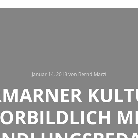
Januar 14, 2018
von
Bernd Marzi
RMARNER KULT
ORBILDLICH M