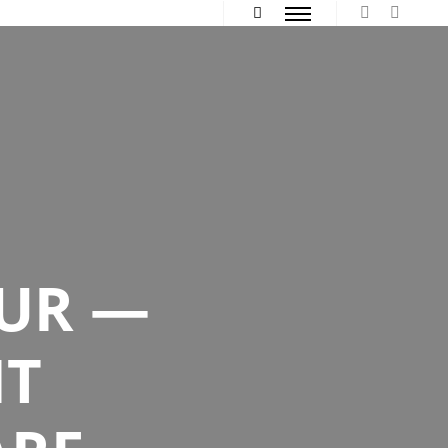
Hauptmenü
Mehr Info
UR —
IT