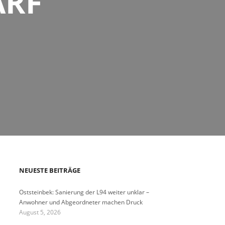
ARF
NEUESTE BEITRÄGE
Oststeinbek: Sanierung der L94 weiter unklar –
Anwohner und Abgeordneter machen Druck
August 5, 2026