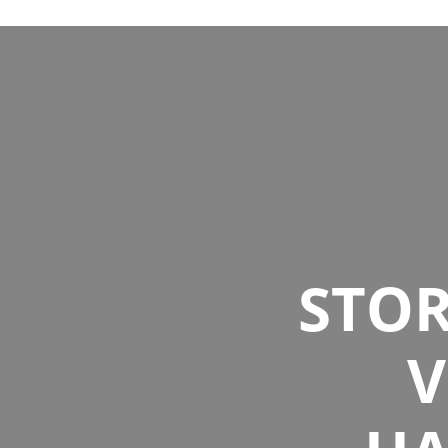
STO
V