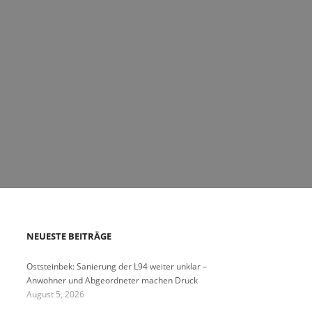
NEUESTE BEITRÄGE
Oststeinbek: Sanierung der L94 weiter unklar –
Anwohner und Abgeordneter machen Druck
August 5, 2026