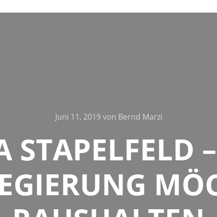
Juni 11, 2019
von
Bernd Marzi
 STAPELFELD –
EGIERUNG MÖC