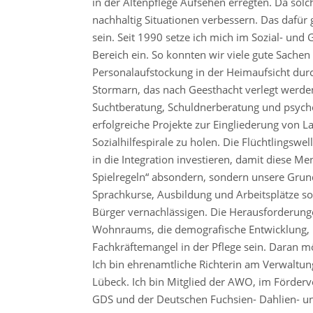
in der Altenpflege Aufsehen erregten. Da solch
nachhaltig Situationen verbessern. Das dafür 
sein. Seit 1990 setze ich mich im Sozial- un
Bereich ein. So konnten wir viele gute Sachen
Personalaufstockung in der Heimaufsicht durc
Stormarn, das nach Geesthacht verlegt werden
Suchtberatung, Schuldnerberatung und psycho
erfolgreiche Projekte zur Eingliederung von L
Sozialhilfespirale zu holen. Die Flüchtlingswe
in die Integration investieren, damit diese Me
Spielregeln“ absondern, sondern unsere Grun
Sprachkurse, Ausbildung und Arbeitsplätze so
Bürger vernachlässigen. Die Herausforderung
Wohnraums, die demografische Entwicklung, 
Fachkräftemangel in der Pflege sein. Daran m
Ich bin ehrenamtliche Richterin am Verwaltun
Lübeck. Ich bin Mitglied der AWO, im Förderv
GDS und der Deutschen Fuchsien- Dahlien- un