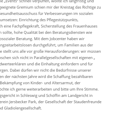
e „Events“ schnell verpuffen, wollte ich langfristig und
geeignete Gremium schien mir der Kreistag das Richtige zu
d Gesundheitsausschuss für Verbesserungen im sozialen
 umsetzen: Einrichtung des Pflegestützpunkts,
h eine Fachpflegekraft, Sicherstellung des Frauenhauses
 sollte, hohe Qualität bei den Beratungsdiensten wie
sozialer Beratung. Mit dem Jobcenter haben wir
angzeitarbeitslosen durchgeführt, um Familien aus der
lle stellt uns alle vor große Herausforderungen: wir müssen
nschen sich nicht in Parallelgesellschaften mit eigenen „
dwerteerklären und die Einhaltung einfordern und für
rgen. Dabei dürfen wir nicht die Bedürfnisse unserer
en der nächsten Jahre wird die Schaffung bezahlbaren
Bekämpfung von Kinder- und Altersarmut, der
öchte ich gerne weiterarbeiten und bitte um Ihre Stimme.
gsgericht in Schleswig und Schöffin am Landgericht in
erein Jersbecker Park, der Gesellschaft der Staudenfreunde
d Gladiolengesellschaft.