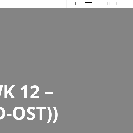
Hauptmenü
Mehr Info
K 12 –
-OST))