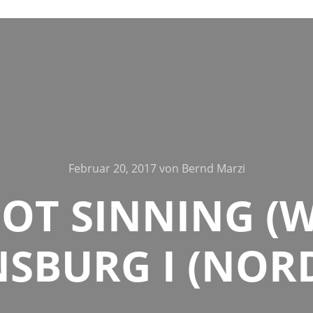
Februar 20, 2017
von
Bernd Marzi
T SINNING (W
SBURG I (NORD