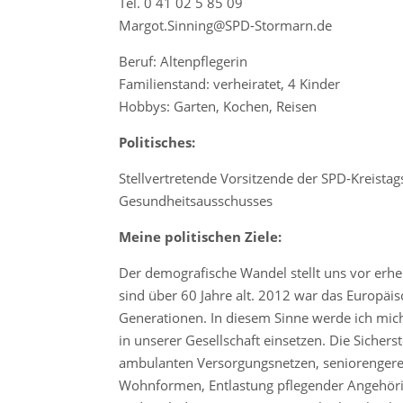
Tel. 0 41 02 5 85 09
Margot.Sinning@SPD-Stormarn.de
Beruf: Altenpflegerin
Familienstand: verheiratet, 4 Kinder
Hobbys: Garten, Kochen, Reisen
Politisches:
Stellvertretende Vorsitzende der SPD-Kreistag
Gesundheitsausschusses
Meine politischen Ziele:
Der demografische Wandel stellt uns vor erh
sind über 60 Jahre alt. 2012 war das Europäis
Generationen. In diesem Sinne werde ich mi
in unserer Gesellschaft einsetzen. Die Siche
ambulanten Versorgungsnetzen, seniorengere
Wohnformen, Entlastung pflegender Angehöri